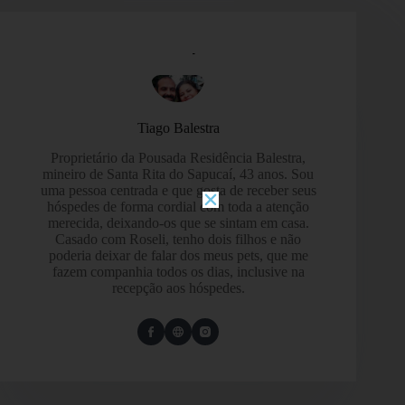
Tiago Balestra
Proprietário da Pousada Residência Balestra,
mineiro de Santa Rita do Sapucaí, 43 anos. Sou
uma pessoa centrada e que gosta de receber seus
hóspedes de forma cordial com toda a atenção
merecida, deixando-os que se sintam em casa.
Casado com Roseli, tenho dois filhos e não
poderia deixar de falar dos meus pets, que me
fazem companhia todos os dias, inclusive na
recepção aos hóspedes.